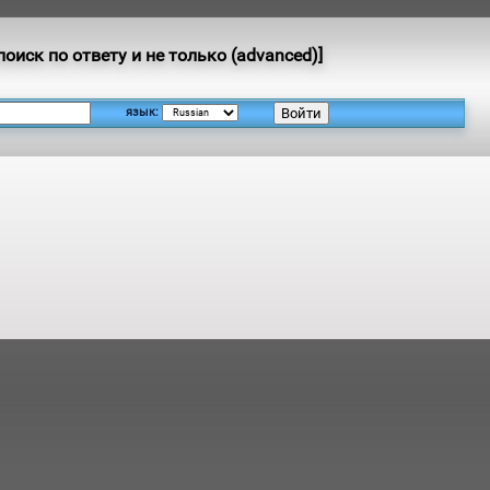
оиск по ответу и не только (advanced)]
язык: