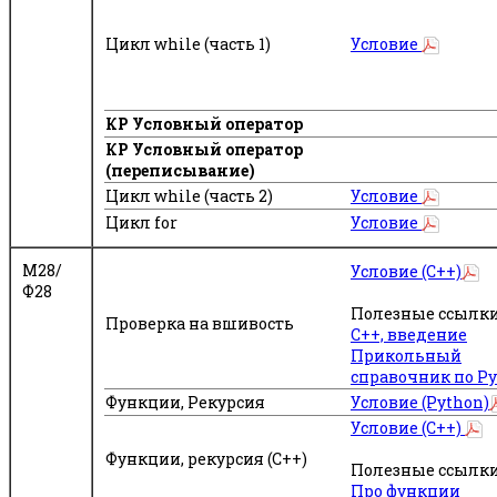
Цикл while (часть 1)
Условие
КР Условный оператор
КР Условный оператор
(переписывание)
Цикл while (часть 2)
Условие
Цикл for
Условие
М28/
Условие (C++)
Ф28
Полезные ссылки
Проверка на вшивость
С++, введение
Прикольный
справочник по P
Функции, Рекурсия
Условие (Python)
Условие (C++)
Функции, рекурсия (C++)
Полезные ссылки
Про функции