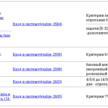
:
Критерии зад
ас
отдельная 5
Вход в систему(ejudge, 2584)
задачи [K-Z]:
-дополните
ы (нас
:
Вход в систему(ejudge, 2595)
Критерии 6/8
базовый мин
Вход в систему(ejudge, 2598)
умеренный 
роскошный
4/5/6 до 14/0
Вход в систему(ejudge, 2603)
две - отдель
лица в
Вход в систему(ejudge, 2605)
Критерии ??
ь 1 [A-