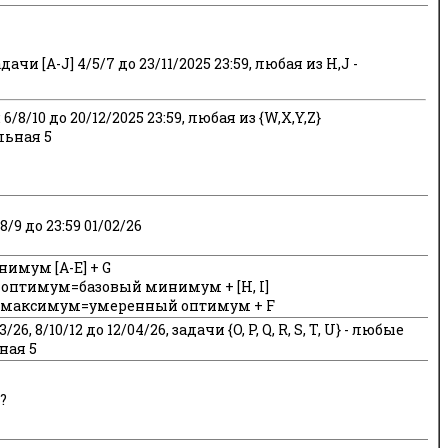
ачи [A-J] 4/5/7 до 23/11/2025 23:59, любая из H,J -
 6/8/10 до 20/12/2025 23:59, любая из {W,X,Y,Z}
льная 5
/9 до 23:59 01/02/26
имум [A-E] + G
оптимум=базовый минимум + [H, I]
 максимум=умеренный оптимум + F
3/26, 8/10/12 до 12/04/26, задачи {O, P, Q, R, S, T, U} - любые
ная 5
?