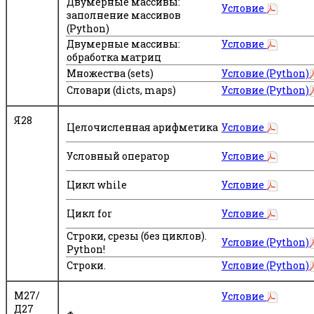
Двумерные массивы:
Условие
заполнение массивов
(Python)
Двумерные массивы:
Условие
обработка матриц
Множества (sets)
Условие (Python)
Словари (dicts, maps)
Условие (Python)
Я28
Целочисленная арифметика
Условие
Условный оператор
Условие
Цикл while
Условие
Цикл for
Условие
Строки, срезы (без циклов).
Условие (Python)
Python!
Строки.
Условие (Python)
М27/
Условие
Д27