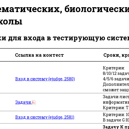
матических, биологически
школы
ки для входа в тестирующую сист
Ссылка на контест
Сроки, к
Критерии:
8/10/12 задач
Вход в систему (ejudge, 2580)
4/5/6 задачи 
Дополнитель
сможет защ
Задачи лис
Задачи
информатик
Критерии: T
Критерии: 10/
Вход в систему (ejudge, 2581)
В задаче G 
Задачу K п