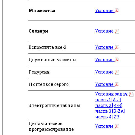
Множества
Условие
Словари
Условие
Вспомнить все-2
Условие
Двумерные массивы
Условие
Рекурсия
Условие
11 оттенков серого
Условие
Условия задач
часть 1 [A-J]
Электронные таблицы
часть 2 [K-R]
часть 3 [R-ZA]
часть 4 [ZB]
Динамическое
Условие
программирование