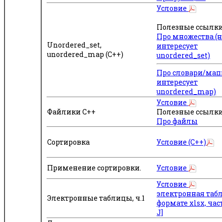
Условие
Полезные ссылки
Про множества (н
Unordered_set,
интересует
unordered_map (C++)
unordered_set)
Про словари/мап
интересует
unordered_map)
Условие
Файлики С++
Полезные ссылки
Про файлы
Сортировка
Условие (C++)
Применение сортировки.
Условие
Условие
электронная таб
Электронные таблицы, ч.1
формате xlsx, част
J]