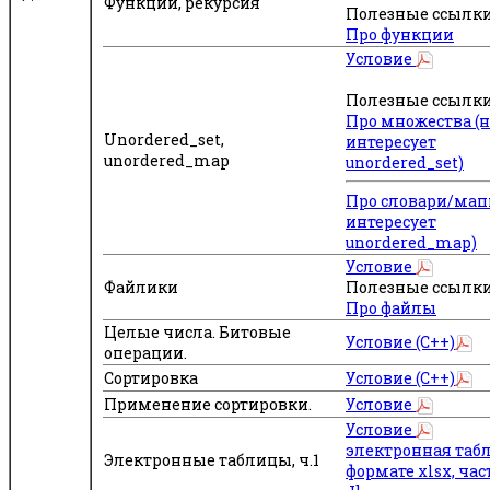
Функции, рекурсия
Полезные ссылки
Про функции
Условие
Полезные ссылки
Про множества (н
Unordered_set,
интересует
unordered_map
unordered_set)
Про словари/мап
интересует
unordered_map)
Условие
Файлики
Полезные ссылки
Про файлы
Целые числа. Битовые
Условие (C++)
операции.
Сортировка
Условие (C++)
Применение сортировки.
Условие
Условие
электронная таб
Электронные таблицы, ч.1
формате xlsx, част